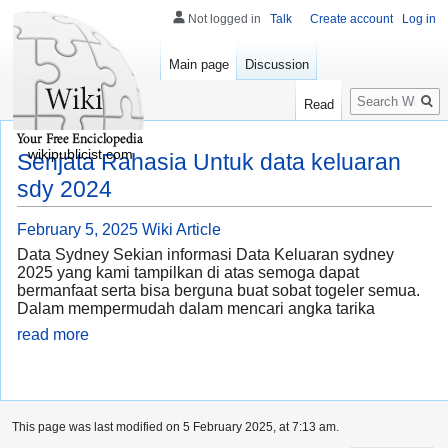
Not logged in
Talk
Create account
Log in
Main page
Discussion
Search
Read
wikipublicist.com
Senjata Rahasia Untuk data keluaran
sdy 2024
February 5, 2025
Wiki Article
Data Sydney Sekian informasi Data Keluaran sydney
2025 yang kami tampilkan di atas semoga dapat
bermanfaat serta bisa berguna buat sobat togeler semua.
Dalam mempermudah dalam mencari angka tarika
read more
This page was last modified on 5 February 2025, at 7:13 am.